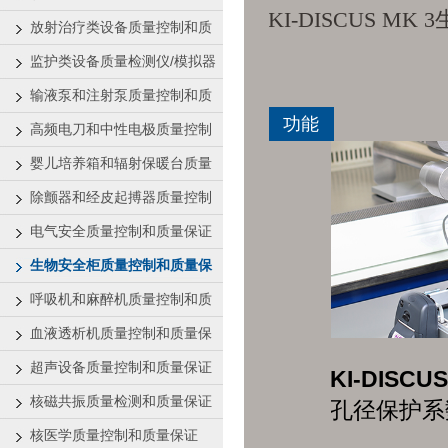
KI-DISCUS M
证
放射治疗类设备质量控制和质
量保证
监护类设备质量检测仪/模拟器
输液泵和注射泵质量控制和质
功能
量保证
高频电刀和中性电极质量控制
和质量保证
婴儿培养箱和辐射保暖台质量
控制和质量保证
除颤器和经皮起搏器质量控制
和质量保证
电气安全质量控制和质量保证
生物安全柜质量控制和质量保
证
呼吸机和麻醉机质量控制和质
量保证
血液透析机质量控制和质量保
证
超声设备质量控制和质量保证
KI-DISCU
核磁共振质量检测和质量保证
孔径保护系
核医学质量控制和质量保证