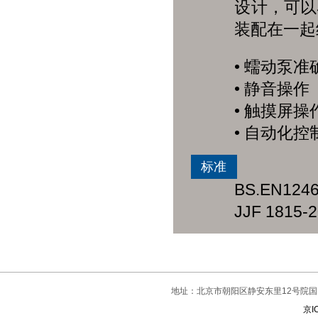
设计，可以
装配在一起
•
蠕动泵准
• 静音操作
•
触摸屏操
•
自动化控
标准
BS.EN124
JJF 18
地址：北京市朝阳区静安东里12号院国门
京I