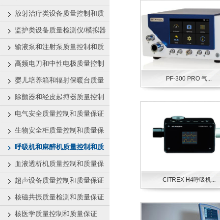
证
放射治疗类设备质量控制和质
量保证
监护类设备质量检测仪/模拟器
输液泵和注射泵质量控制和质
量保证
高频电刀和中性电极质量控制
PF-300 PRO 气...
和质量保证
婴儿培养箱和辐射保暖台质量
控制和质量保证
除颤器和经皮起搏器质量控制
和质量保证
电气安全质量控制和质量保证
生物安全柜质量控制和质量保
证
呼吸机和麻醉机质量控制和质
量保证
血液透析机质量控制和质量保
证
超声设备质量控制和质量保证
CITREX H4呼吸机...
核磁共振质量检测和质量保证
核医学质量控制和质量保证